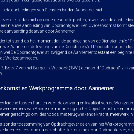
tenzij daarin een geldigheidsduur is overeengekomen.
n in de aanbiedingen van Diensten binden Aannemer niet.
ver die, al dan niet op ondergeschikte punten, afwijkt van de aanbiedin
s een nieuwe aanbieding van Opdrachtgever. Een Overeenkomst komt slec
ijke aanvaarding daarvan door Aannemer.
er tot stand op het moment dat: de aanbieding van de Diensten en/of P
 wel Aannemer de levering van de Diensten en/of Producten schriftelijk 
n wel De Opdrachtgever stilzwijgend de Aannemer toestaat een begin te 
mde Werkzaamheden.
tel 7, Boek 7 van het Burgerlijk Wetboek (‘BW’) genaamd “Opdracht” zijn
W.
ereenkomst en Werkprogramma door Aannemer
n leidend tussen Partijen voor de omvang en kwaliteit van de Werkzaamh
de werknemers van Aannemer mondeling op het Object te instrueren om
nnemer gerechtigd om, desnoods met terugwerkende kracht, meerwerk in r
r zonder toestemming van Opdrachtgever delen van het Werkprogramm
werknemers terstond na de schriftelijke melding door Opdrachtgever, o