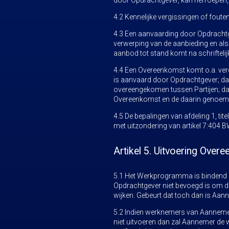
door Opdrachtgever, kan herroepen, 
4.2 Kennelijke vergissingen of foute
4.3 Een aanvaarding door Opdrachtge
verwerping van de aanbieding en al
aanbod tot stand komt na schriftel
4.4 Een Overeenkomst komt o.a. verd
is aanvaard door Opdrachtgever; dan
overeengekomen tussen Partijen; da
Overeenkomst en de daarin genoe
4.5 De bepalingen van afdeling 1, ti
met uitzondering van artikel 7:404 B
Artikel 5. Uitvoering Ov
5.1 Het Werkprogramma is bindend e
Opdrachtgever niet bevoegd is om 
wijken. Gebeurt dat toch dan is Aa
5.2 Indien werknemers van Aanneme
niet uitvoeren dan zal Aannemer de 