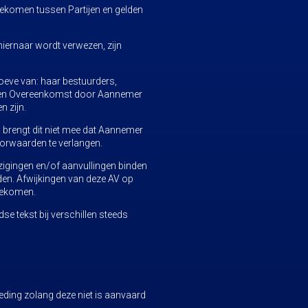
ngekomen tussen Partijen en gelden
ernaar wordt verwezen, zijn
oeve van: haar bestuurders,
n een Overeenkomst door Aannemer
n zijn.
 brengt dit niet mee dat Aannemer
voorwaarden te verlangen.
ijzigingen en/of aanvullingen binden
den. Afwijkingen van deze AV op
ngekomen.
e tekst bij verschillen steeds
eding zolang deze niet is aanvaard