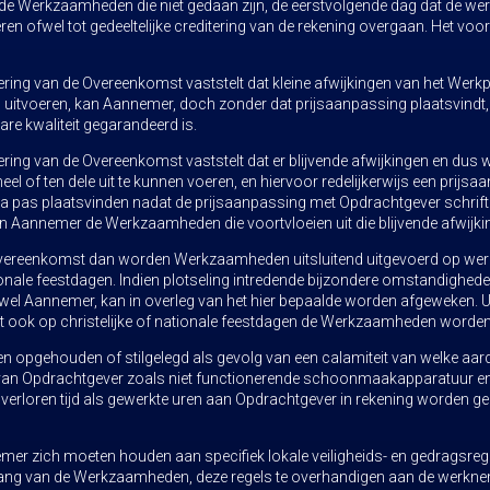
s de Werkzaamheden die niet gedaan zijn, de eerstvolgende dag dat de
eren ofwel tot gedeeltelijke creditering van de rekening overgaan. Het voor
oering van de Overeenkomst vaststelt dat kleine afwijkingen van het We
en uitvoeren, kan Aannemer, doch zonder dat prijsaanpassing plaatsvin
bare kwaliteit gegarandeerd is.
oering van de Overeenkomst vaststelt dat er blijvende afwijkingen en du
eel of ten dele uit te kunnen voeren, en hiervoor redelijkerwijs een prijs
a pas plaatsvinden nadat de prijsaanpassing met Opdrachtgever schrift
an Aannemer de Werkzaamheden die voortvloeien uit die blijvende afwijk
de Overeenkomst dan worden Werkzaamheden uitsluitend uitgevoerd op w
 nationale feestdagen. Indien plotseling intredende bijzondere omstandighe
 wel Aannemer, kan in overleg van het hier bepaalde worden afgeweken.
at ook op christelijke of nationale feestdagen de Werkzaamheden worden
 opgehouden of stilgelegd als gevolg van een calamiteit van welke aa
van Opdrachtgever zoals niet functionerende schoonmaakapparatuur en i
verloren tijd als gewerkte uren aan Opdrachtgever in rekening worden ge
er zich moeten houden aan specifiek lokale veiligheids- en gedragsrege
vang van de Werkzaamheden, deze regels te overhandigen aan de werkne