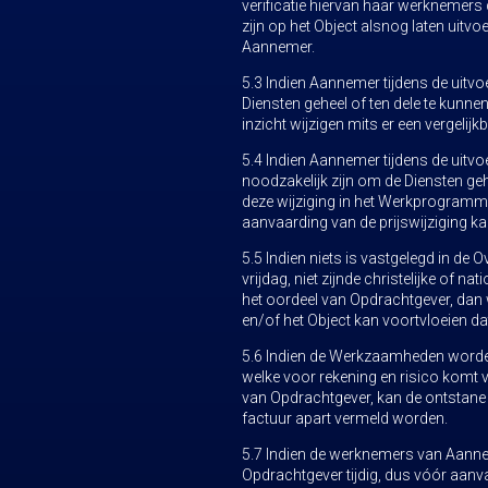
verificatie hiervan haar werknemer
zijn op het Object alsnog laten uitvo
Aannemer.
5.3 Indien Aannemer tijdens de uitv
Diensten geheel of ten dele te kunn
inzicht wijzigen mits er een vergelijk
5.4 Indien Aannemer tijdens de uitv
noodzakelijk zijn om de Diensten geh
deze wijziging in het Werkprogramm
aanvaarding van de prijswijziging k
5.5 Indien niets is vastgelegd in 
vrijdag, niet zijnde christelijke of
het oordeel van Opdrachtgever, dan
en/of het Object kan voortvloeien d
5.6 Indien de Werkzaamheden worden
welke voor rekening en risico komt 
van Opdrachtgever, kan de ontstane 
factuur apart vermeld worden.
5.7 Indien de werknemers van Aannem
Opdrachtgever tijdig, dus vóór aan