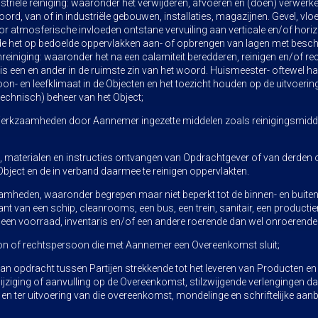
riële reiniging: waaronder het verwijderen, afvoeren en (doen) verwerken
woord, van of in industriële gebouwen, installaties, magazijnen. Gevel, vl
r atmosferische invloeden ontstane vervuiling aan verticale en/of hori
ede het op bedoelde oppervlakken aan- of opbrengen van lagen met besc
einiging: waaronder het na een calamiteit beredderen, reinigen en/of re
is een en ander in de ruimste zin van het woord. Huismeester- oftewel 
on- en leefklimaat in de Objecten en het toezicht houden op de uitvoer
chnisch) beheer van het Object;
Werkzaamheden door Aannemer ingezette middelen zoals reinigingsmidde
ns, materialen en instructies ontvangen van Opdrachtgever of van derden
bject en de in verband daarmee te reinigen oppervlakten.
amheden, waaronder begrepen maar niet beperkt tot de binnen- en buiten
nt van een schip, cleanrooms, een bus, een trein, sanitair, een productiem
tie, een voorraad, inventaris en/of een andere roerende dan wel onroerende 
oon of rechtspersoon die met Aannemer een Overeenkomst sluit;
 opdracht tussen Partijen strekkende tot het leveren van Producten en D
jziging of aanvulling op de Overeenkomst, stilzwijgende verlengingen daar
 en ter uitvoering van die overeenkomst, mondelinge en schriftelijke a