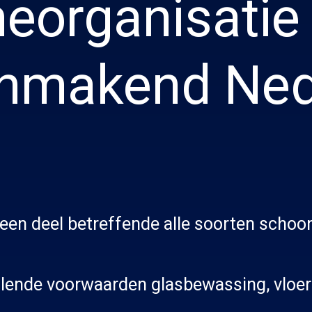
eorganisatie
nmakend Ned
een deel betreffende alle soorten scho
llende voorwaarden glasbewassing, vloe