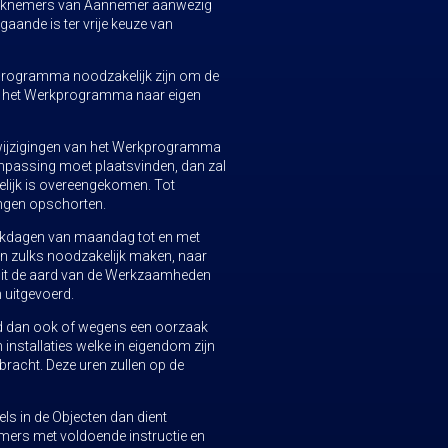
 werknemers van Aannemer aanwezig
gaande is ter vrije keuze van
rkprogramma noodzakelijk zijn om de
dt, het Werkprogramma naar eigen
s wijzigingen van het Werkprogramma
aanpassing moet plaatsvinden, dan zal
elijk is overeengekomen. Tot
ingen opschorten.
erkdagen van maandag tot en met
den zulks noodzakelijk maken, naar
 Uit de aard van de Werkzaamheden
 uitgevoerd.
rd dan ook of wegens een oorzaak
nstallaties welke in eigendom zijn
bracht. Deze uren zullen op de
ls in de Objecten dan dient
mers met voldoende instructie en