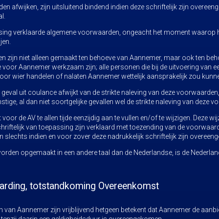
n afwijken, zijn uitsluitend bindend indien deze schriftelijk zijn overee
l.
sing verklaarde algemene voorwaarden, ongeacht het moment waarop hi
jen.
en zijn niet alleen gemaakt ten behoeve van Aannemer, maar ook ten beh
e voor Aannemer werkzaam zijn; alle personen die bij de uitvoering va
voor wier handelen of nalaten Aannemer wettelijk aansprakelijk zou kunne
eval uit coulance afwijkt van de strikte naleving van deze voorwaarden,
tige, al dan niet soortgelijke gevallen wel de strikte naleving van deze 
oor de AV te allen tijde eenzijdig aan te vullen en/of te wijzigen. Deze w
riftelijk van toepassing zijn verklaard met toezending van de voorwaar
slechts indien en voor zover deze nadrukkelijk schriftelijk zijn overee
rden opgemaakt in een andere taal dan de Nederlandse, is de Nederlands
aarding, totstandkoming Overeenkomst
en van Aannemer zijn vrijblijvend hetgeen betekent dat Aannemer de aanbi