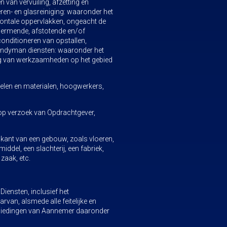
 van vervuiling, afzetting en
oeren- en glasreiniging: waaronder het
zontale oppervlakken, ongeacht de
hermende, afstotende en/of
conditioneren van opstallen,
handyman diensten: waaronder het
ing van werkzaamheden op het gebied
len en materialen, hoogwerkers,
 op verzoek van Opdrachtgever,
kant van een gebouw, zoals vloeren,
iddel, een slachterij, een fabriek,
zaak, etc.
iensten, inclusief het
van, alsmede alle feitelijke en
anbiedingen van Aannemer daaronder