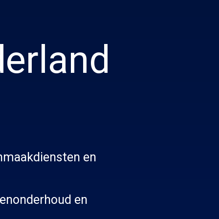
erland
onmaakdiensten en
renonderhoud en