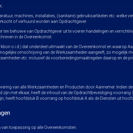
r;
atuur, machines, installaties, (sanitaire) gebruiksartikelen etc. welke 
erkocht of verhuurd worden aan Opdrachtgever.
en behoeve van Opdrachtgever uit te voeren handelingen en verrichtinge
schreven in de Overeenkomst.
kbon o.i.d.) dat onderdeel uitmaakt van de Overeenkomst en waarop Aa
 mogelijke omschrijving van de Werkzaamheden aangeeft, zo mogelijk met
kzaamheden etc. inclusief de voorbereidingsmaatregelen daarop en de pri
evering van alle Werkzaamheden en Producten door Aannemer. Indien de 
jd zijn met elkaar, heeft de inhoud van de Opdrachtbevestiging voorrang. 
zijn, heeft hoofdstuk B voorrang op hoofdstuk A als de Diensten uit hoof
ngen
 van toepassing op alle Overeenkomsten.