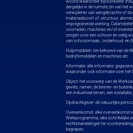
woord waaronder bijvoorbeeld: Indust
dergelijke in de ruimste zin van het 
verwijderen van aangebrachte of doo
materiaalsoort of -structuur, alsm
impregnerende werking. Calamiteitenr
voorraden, machines en/of inventar
zorgen voor een schoon en veilig wo
van schoonmaak-, onderhoud- en (te
Hulpmiddelen: ten behoeve van de 
bedrijfsmiddelen en machines etc.
Informatie: alle informatie, gegeve
waaronder ook informatie over het O
Object: het voorwerp van de Werkza
gevels, ramen, de binnen- en buitenka
een industrieel terrein, een installa
Opdrachtgever: de natuurlijke pers
Overeenkomst: elke overeenkomst van
Werkprogramma, elke schriftelijke wi
rechtshandelingen ter voorbereiding
begrepen;