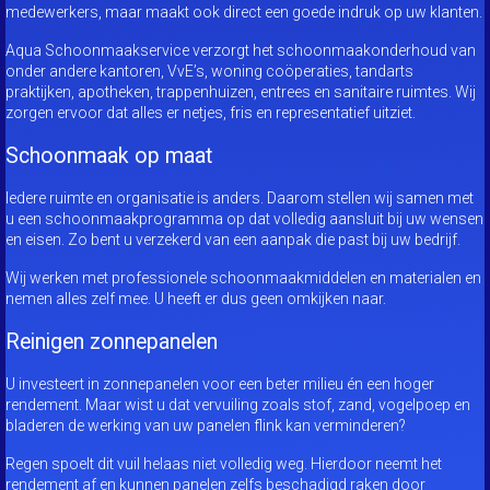
medewerkers, maar maakt ook direct een goede indruk op uw klanten.
Aqua Schoonmaakservice verzorgt het schoonmaakonderhoud van
onder andere kantoren, VvE’s, woning coöperaties, tandarts
praktijken, apotheken, trappenhuizen, entrees en sanitaire ruimtes. Wij
zorgen ervoor dat alles er netjes, fris en representatief uitziet.
Schoonmaak op maat
Iedere ruimte en organisatie is anders. Daarom stellen wij samen met
u een schoonmaakprogramma op dat volledig aansluit bij uw wensen
en eisen. Zo bent u verzekerd van een aanpak die past bij uw bedrijf.
Wij werken met professionele schoonmaakmiddelen en materialen en
nemen alles zelf mee. U heeft er dus geen omkijken naar.
Reinigen zonnepanelen
U investeert in zonnepanelen voor een beter milieu én een hoger
rendement. Maar wist u dat vervuiling zoals stof, zand, vogelpoep en
bladeren de werking van uw panelen flink kan verminderen?
Regen spoelt dit vuil helaas niet volledig weg. Hierdoor neemt het
rendement af en kunnen panelen zelfs beschadigd raken door